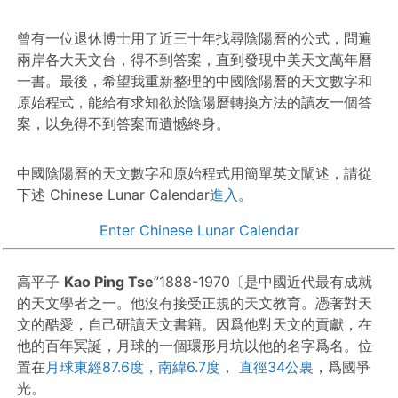
曾有一位退休博士用了近三十年找尋陰陽曆的公式，問遍
兩岸各大天文台，得不到答案，直到發現中美天文萬年曆
一書。最後，希望我重新整理的中國陰陽曆的天文數字和
原始程式，能給有求知欲於陰陽曆轉換方法的讀友一個答
案，以免得不到答案而遺憾終身。
中國陰陽曆的天文數字和原始程式用簡單英文闡述，請從
下述 Chinese Lunar Calendar
進入
。
Enter Chinese Lunar Calendar
高平子
Kao Ping Tse
”1888-1970〔是中國近代最有成就
的天文學者之一。他沒有接受正規的天文教育。憑著對天
文的酷愛，自己研讀天文書籍。因爲他對天文的貢獻，在
他的百年冥誕，月球的一個環形月坑以他的名字爲名。位
置在
月球東經87.6度，南緯6.7度， 直徑34公裏
，爲國爭
光。