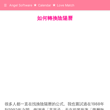
☰
Angel Software
Calendar
Love Match
如何轉換陰陽曆
很多人都一直在找換陰陽曆的公式。我也嘗試過在1988年
到1992年之間。曾讀過「高平子」天文前輩所著「學曆散