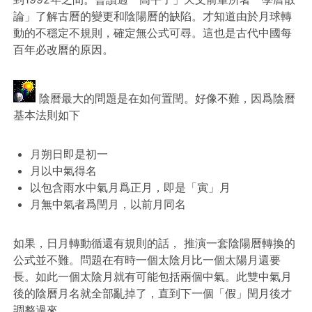
論」了解古曆的變更和陰陽曆的缺陷。才知道由於月球轉
動的不穩定不規則，確定無公式可尋。這也是古代中國每
百年必改曆的原因。
陰曆最大的問題是在如何置閏。好像不難，因爲陰曆
基本法則如下
月朔日即是初一
月以中氣得名
以包含雨水中氣月爲正月，即是「寅」月
月無中氣者爲閏月，以前月同名
如果，日月轉動循還有規則的話， 推演一套陰陽曆轉換的
公式並不難。問題在有時一個太陰月比一個太陽月還要
長。如此一個太陰月就有可能包括兩個中氣。此雙中氣月
後的陰曆月名就全部亂掉了，直到下一個「假」閏月後才
調整過來。