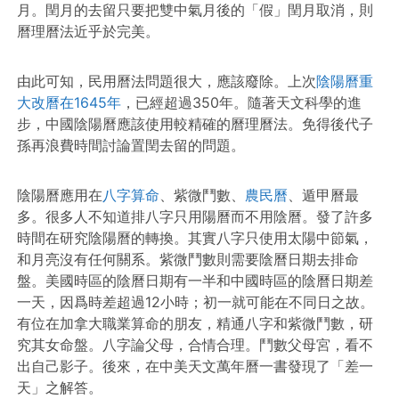
月。閏月的去留只要把雙中氣月後的「假」閏月取消，則
曆理曆法近乎於完美。
由此可知，民用曆法問題很大，應該廢除。上次
陰陽曆重
大改曆在1645年
，已經超過350年。隨著天文科學的進
步，中國陰陽曆應該使用較精確的曆理曆法。免得後代子
孫再浪費時間討論置閏去留的問題。
陰陽曆應用在
八字算命
、紫微鬥數、
農民曆
、遁甲曆最
多。很多人不知道排八字只用陽曆而不用陰曆。發了許多
時間在研究陰陽曆的轉換。其實八字只使用太陽中節氣，
和月亮沒有任何關系。紫微鬥數則需要陰曆日期去排命
盤。美國時區的陰曆日期有一半和中國時區的陰曆日期差
一天，因爲時差超過12小時；初一就可能在不同日之故。
有位在加拿大職業算命的朋友，精通八字和紫微鬥數，研
究其女命盤。八字論父母，合情合理。鬥數父母宮，看不
出自己影子。後來，在中美天文萬年曆一書發現了「差一
天」之解答。