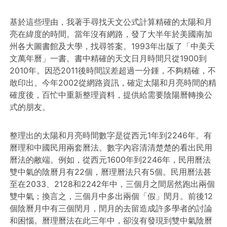
基於這些理由，我著手尋找天文公式計算精確的太陽和月
亮在緯度的時間。當年沒有網路，發了大半年於美國南加
州各大圖書館及大學，找尋答案。1993年出版了「中美天
文萬年曆」一書。書中精確的天文日月時間只從1900到
2010年。因恐2011後時間誤差超過一分鍾，不夠精確，不
敢印出。今年2002從網路資訊，確定太陽和月亮時間的精
確度後，百忙中重新整理資料，提供給需要陰陽曆轉換公
式的朋友。
整理出的太陽和月亮時間數字是從西元1年到2246年。有
曆理和中國民用兩套曆法。數字內容清清楚楚的看出民用
曆法的敝端。例如，從西元1600年到2246年，民用曆法
雙中氣的陰曆月有22個，曆理曆法只有5個。民用曆法甚
至在2033、2128和2242年中，三個月之間居然跑出兩個
雙中氣；換言之，三個月中多出兩個「假」閏月。前後12
個陰曆月中有三個閏月，閏月的去留造成許多學者的討論
和困惱。曆理曆法在此三年中，卻沒有發現到雙中氣陰曆