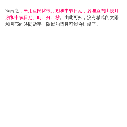
簡言之，
民用置閏比較月朔和中氣日期；曆理置閏比較月
朔和中氣日期、時、分、秒
。由此可知，沒有精確的太陽
和月亮的時間數字，陰曆的閏月可能會排錯了。